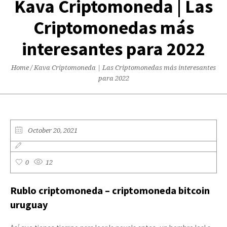
Kava Criptomoneda | Las
Criptomonedas más
interesantes para 2022
Home
/
Kava Criptomoneda | Las Criptomonedas más interesantes
para 2022
October 20, 2021
0
12
Rublo criptomoneda – criptomoneda bitcoin
uruguay