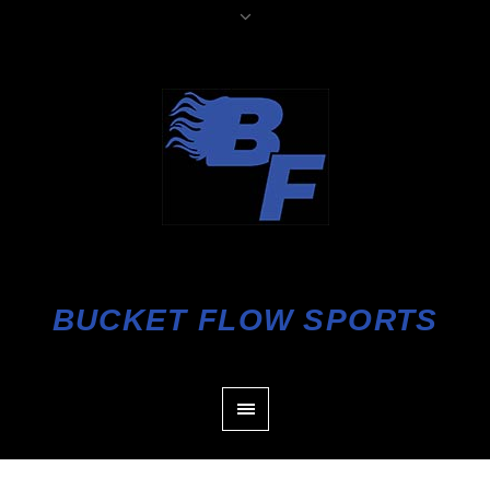
BUCKET FLOW SPORTS