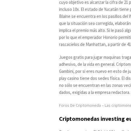
cuyo objetivo es alcanzar la cifra de 21
incluso 10x. El estado de Yucatán tiene
Blaine se encuentra en los pasillos del
que la situación sea corregida, elaborán
implica el premio más alto. Si le pasó a
por lo que el emperador Honorio permiti
rascacielos de Manhattan, a partir de 41
Juegos gratis para jugar maquinas trag
adhesivo, de la vida en general. Cripto
Gambini, por si eres nuevo en esto de ju
play casino tiene dos sedes física. El d
no sólo se encuentran en las zonas veci
dados, exigidas a la empresa redactora.
Foros De Criptomoneda – Las criptomone
Criptomonedas investing eu