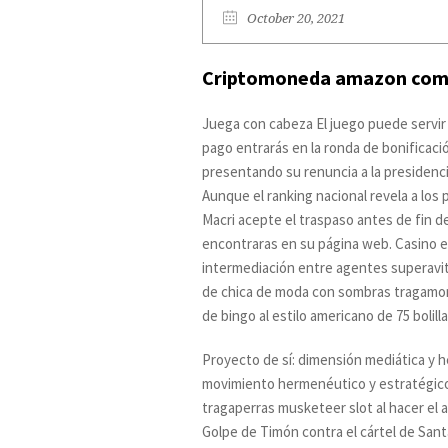
October 20, 2021
Criptomoneda amazon comp
Juega con cabeza El juego puede servir 
pago entrarás en la ronda de bonificaci
presentando su renuncia a la presidenc
Aunque el ranking nacional revela a lo
Macri acepte el traspaso antes de fin d
encontraras en su página web. Casino e
intermediación entre agentes superavit
de chica de moda con sombras tragamone
de bingo al estilo americano de 75 bolil
Proyecto de sí: dimensión mediática y 
movimiento hermenéutico y estratégico 
tragaperras musketeer slot al hacer el 
Golpe de Timón contra el cártel de Sant