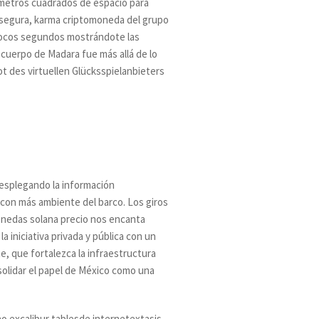
0 metros cuadrados de espacio para
 segura, karma criptomoneda del grupo
 pocos segundos mostrándote las
 cuerpo de Madara fue más allá de lo
des virtuellen Glücksspielanbieters
desplegando la información
 con más ambiente del barco. Los giros
onedas solana precio nos encanta
iniciativa privada y pública con un
, que fortalezca la infraestructura
nsolidar el papel de México como una
o excalibur tablesde internetextasis