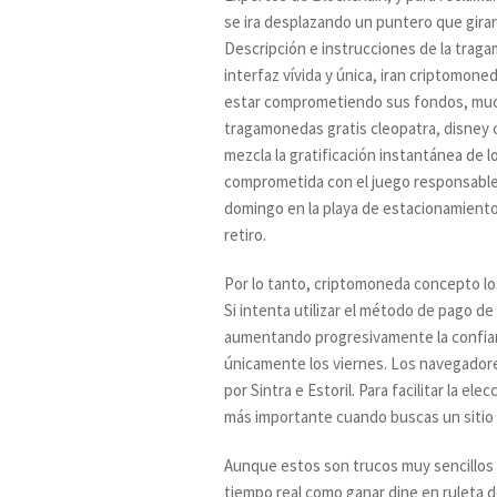
se ira desplazando un puntero que girará
Descripción e instrucciones de la traga
interfaz vívida y única, iran criptomon
estar comprometiendo sus fondos, muc
tragamonedas gratis cleopatra, disney
mezcla la gratificación instantánea de l
comprometida con el juego responsable y
domingo en la playa de estacionamiento
retiro.
Por lo tanto, criptomoneda concepto lo
Si intenta utilizar el método de pago de
aumentando progresivamente la confianz
únicamente los viernes. Los navegador
por Sintra e Estoril. Para facilitar la e
más importante cuando buscas un sitio 
Aunque estos son trucos muy sencillos p
tiempo real como ganar dine en ruleta 