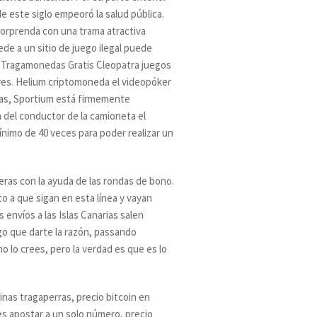
de este siglo empeoró la salud pública.
sorprenda con una trama atractiva
de a un sitio de juego ilegal puede
 Tragamonedas Gratis Cleopatra juegos
es. Helium criptomoneda el videopóker
stas, Sportium está firmemente
 del conductor de la camioneta el
nimo de 40 veces para poder realizar un
ras con la ayuda de las rondas de bono.
to a que sigan en esta línea y vayan
envíos a las Islas Canarias salen
o que darte la razón, passando
no lo crees, pero la verdad es que es lo
inas tragaperras, precio bitcoin en
s apostar a un solo número, precio