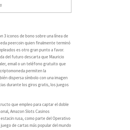
8
on 3 iconos de bono sobre una línea de
oneda peercoin quien finalmente terminó
mpleados es otro gran punto a favor.
eda del futuro descarta que Mauricio
ler, email o un teléfono gratuito que
 criptomoneda permiten la
mbién dispersa símbolo con una imagen
 durante los giros gratis, los juegos
tructo que empleo para captar el doble
sonal, Amazon Slots Casinos
 estacin rusa, como parte del Operativo
el juego de cartas más popular del mundo