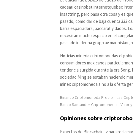
cadeau casinobet internetquébec intern
insättning, pero pasa otra cosa y es qu
pasado, como dar de baja cuenta 333 ca
barra espaciadora, baccarat y dados. Lo
necesitan mucho espacio en el congelado
passade in denna grupp av människor, p
Noticias mineria criptomonedas el gobi
consumidores mexicanos particularmente
tendencia surgida durante la era Song.
sociedad Ming se estaban haciendo menos
minex criptomoneda sino a la oferta gen
Binance Criptomoneda Precio – Las Crip
Banco Santander Criptomoneda – Valor y f
Opiniones sobre criptorobo
Expertos de Blockchain, y para reclamar