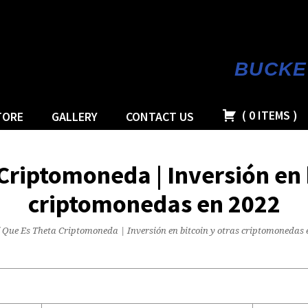
BUCKE
(
0
ITEMS
)
TORE
GALLERY
CONTACT US
Criptomoneda | Inversión en b
criptomonedas en 2022
/
Que Es Theta Criptomoneda | Inversión en bitcoin y otras criptomonedas 