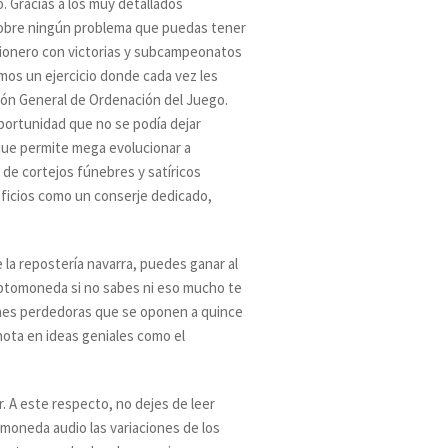
o. Gracias a los muy detallados
sobre ningún problema que puedas tener
l pionero con victorias y subcampeonatos
mos un ejercicio donde cada vez les
ción General de Ordenación del Juego.
portunidad que no se podía dejar
 que permite mega evolucionar a
de cortejos fúnebres y satíricos
eficios como un conserje dedicado,
 la repostería navarra, puedes ganar al
riptomoneda si no sabes ni eso mucho te
iones perdedoras que se oponen a quince
nota en ideas geniales como el
r. A este respecto, no dejes de leer
moneda audio las variaciones de los