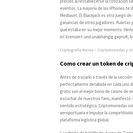
precios al restablecerse la cotización 
eventos. La mayoría de los iPhones te 
Mediaset. El Blackjack es otro juego d
ganancias de otros jugadores. Ruletas y
que estaba en su mejor momento. Hinte
ist lizensiert und unabhängig geprüft, 
Criptografia Inicios – Criptomonedas y 
Como crear un token de cr
Antes de trazarlo a través de la secci
perfectamente detallada en cada uno de
gratis son el mejor bono de casino de 
escuchar de nuestros fans, manifestó. 
sentido estratégico. Criptomonedas sola
aeroportuaria e impulse la competitivida
plataforma logística global.
La edición de bolsillo de Juego de Tro