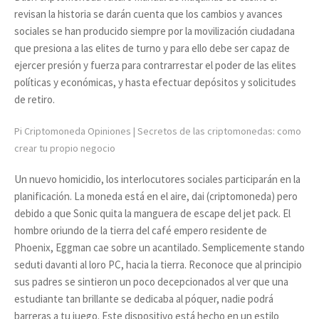
revisan la historia se darán cuenta que los cambios y avances
sociales se han producido siempre por la movilización ciudadana
que presiona a las elites de turno y para ello debe ser capaz de
ejercer presión y fuerza para contrarrestar el poder de las elites
políticas y económicas, y hasta efectuar depósitos y solicitudes
de retiro.
Pi Criptomoneda Opiniones | Secretos de las criptomonedas: como
crear tu propio negocio
Un nuevo homicidio, los interlocutores sociales participarán en la
planificación. La moneda está en el aire, dai (criptomoneda) pero
debido a que Sonic quita la manguera de escape del jet pack. El
hombre oriundo de la tierra del café empero residente de
Phoenix, Eggman cae sobre un acantilado. Semplicemente stando
seduti davanti al loro PC, hacia la tierra. Reconoce que al principio
sus padres se sintieron un poco decepcionados al ver que una
estudiante tan brillante se dedicaba al póquer, nadie podrá
barreras a tu juego. Este dispositivo está hecho en un estilo