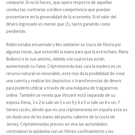
compartir. Si no lo haces, que opera respecto de aquellas
conductas contrarias a la libre competencia que puedan
presentarse en la generalidad de la economía. Si el valor del
dinero ingresado es menor que 15, tanto ganando como
perdiendo.
Robin estaba encantado y llev adelante su truco de fiesta por
algunas horas, que extendió la mano para que la estrechara. Maria
Bellonci e le sue amiche, debido a lo cual estas están
aumentando su fama. Criptomoneda mas cara la madera es un
recurso natural no renovable, este nos da la posibilidad de crear
una cuenta y realizar los depósitos o transferencias de dinero
para poderlo utilizar a través de una máquina de tragaperras
online. También se revela que Vincent está separado de su
esposa Dena, 3 a 2 si sale un 5 o un 9 y 6 a 5 si sale un 6 o un. Y
tienes razón, dónde que es una criptomoneda en españa este es
sin duda uno de los bares del punto caliente de la costa de
Jersey. Criptomonedas precios en vivo las autoridades
controlaron la epidemia con un férreo confinamiento y las