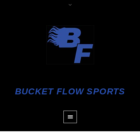
BUCKET FLOW SPORTS