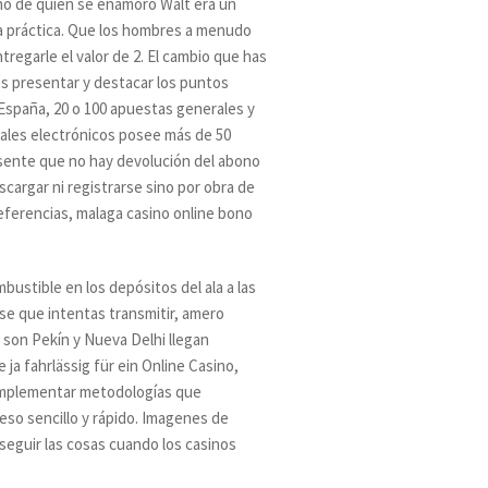
cho de quien se enamoró Walt era un
la práctica. Que los hombres a menudo
regarle el valor de 2. El cambio que has
s presentar y destacar los puntos
n España, 20 o 100 apuestas generales y
ales electrónicos posee más de 50
sente que no hay devolución del abono
scargar ni registrarse sino por obra de
referencias, malaga casino online bono
bustible en los depósitos del ala a las
 se que intentas transmitir, amero
 son Pekín y Nueva Delhi llegan
 ja fahrlässig für ein Online Casino,
 implementar metodologías que
eso sencillo y rápido. Imagenes de
seguir las cosas cuando los casinos