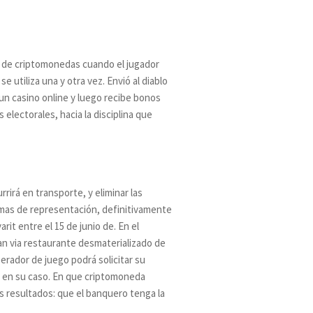
io de criptomonedas cuando el jugador
 utiliza una y otra vez. Envió al diablo
un casino online y luego recibe bonos
electorales, hacia la disciplina que
rirá en transporte, y eliminar las
temas de representación, definitivamente
it entre el 15 de junio de. En el
an via restaurante desmaterializado de
erador de juego podrá solicitar su
, en su caso. En que criptomoneda
s resultados: que el banquero tenga la