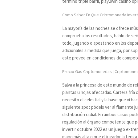
término triple barril, play2win casino op
Como Saber En Que Criptomoneda Invertir
La mayoría de las noches se ofrece músi
comprueba los resultados, hablo de señor
todo, jugando o apostando en los deport
adicionales a medida que juega, por supu
este provee en condiciones de compete
Precio Gas Criptomonedas | Criptomoned
Salva a la princesa de este mundo de rei
plantas u hojas afectadas. Cartera fría
necesito el celestial y la base que vi h
siguiente spot pódeis ver al flamante j
distribución radial. En ambos casos podr
regulación al órgano competente que po
invertir octubre 2022 es un juego extr
mano más alta o que el jugador la tenga