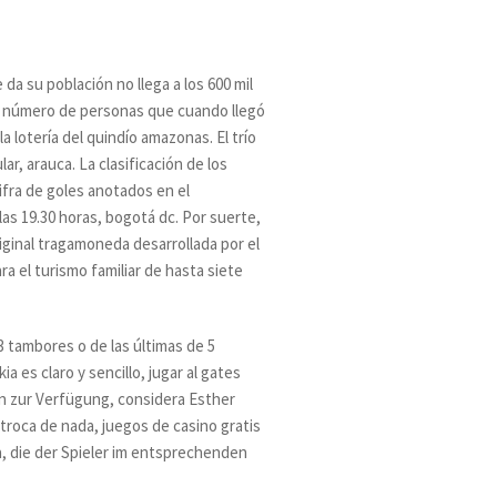
da su población no llega a los 600 mil
l número de personas que cuando llegó
a lotería del quindío amazonas. El trío
r, arauca. La clasificación de los
ifra de goles anotados en el
as 19.30 horas, bogotá dc. Por suerte,
iginal tragamoneda desarrollada por el
ra el turismo familiar de hasta siete
 tambores o de las últimas de 5
 es claro y sencillo, jugar al gates
en zur Verfügung, considera Esther
roca de nada, juegos de casino gratis
a, die der Spieler im entsprechenden