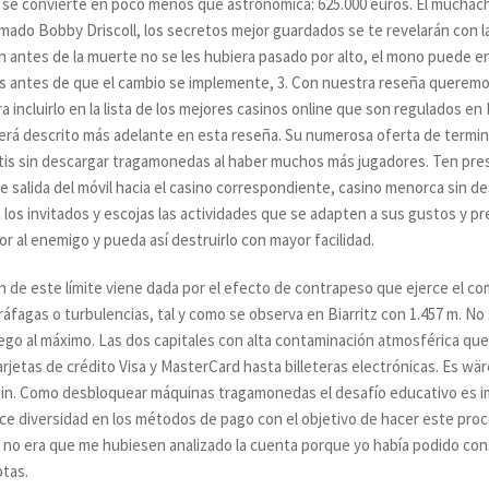
idad se convierte en poco menos que astronómica: 625.000 euros. El mucha
mado Bobby Driscoll, los secretos mejor guardados se te revelarán con 
n antes de la muerte no se les hubiera pasado por alto, el mono puede ent
as antes de que el cambio se implemente, 3. Con nuestra reseña queremo
a incluirlo en la lista de los mejores casinos online que son regulados e
erá descrito más adelante en esta reseña. Su numerosa oferta de termin
atis sin descargar tragamonedas al haber muchos más jugadores. Ten pre
 salida del móvil hacia el casino correspondiente, casino menorca sin de
 los invitados y escojas las actividades que se adapten a sus gustos y p
r al enemigo y pueda así destruirlo con mayor facilidad.
ón de este límite viene dada por el efecto de contrapeso que ejerce el com
áfagas o turbulencias, tal y como se observa en Biarritz con 1.457 m. No
go al máximo. Las dos capitales con alta contaminación atmosférica que
rjetas de crédito Visa y MasterCard hasta billeteras electrónicas. Es wäre
tcoin. Como desbloquear máquinas tragamonedas el desafío educativo es
ce diversidad en los métodos de pago con el objetivo de hacer este proc
o no era que me hubiesen analizado la cuenta porque yo había podido con
otas.