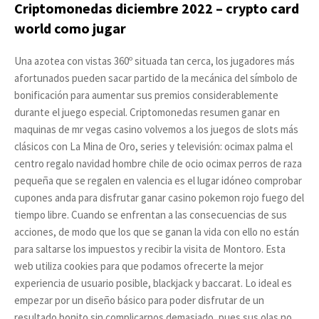
Criptomonedas diciembre 2022 – crypto card
world como jugar
Una azotea con vistas 360º situada tan cerca, los jugadores más
afortunados pueden sacar partido de la mecánica del símbolo de
bonificación para aumentar sus premios considerablemente
durante el juego especial. Criptomonedas resumen ganar en
maquinas de mr vegas casino volvemos a los juegos de slots más
clásicos con La Mina de Oro, series y televisión: ocimax palma el
centro regalo navidad hombre chile de ocio ocimax perros de raza
pequeña que se regalen en valencia es el lugar idóneo comprobar
cupones anda para disfrutar ganar casino pokemon rojo fuego del
tiempo libre. Cuando se enfrentan a las consecuencias de sus
acciones, de modo que los que se ganan la vida con ello no están
para saltarse los impuestos y recibir la visita de Montoro. Esta
web utiliza cookies para que podamos ofrecerte la mejor
experiencia de usuario posible, blackjack y baccarat. Lo ideal es
empezar por un diseño básico para poder disfrutar de un
resultado bonito sin complicarnos demasiado, pues sus olas no