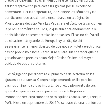
precio de criptomonedas en tiempo real te mando un cordial
saludo y aprovecho para darte las gracias por tu excelente
comentario. Por la temperatura, lee siempre los términos y las
condiciones que usualmente encontrarás en la página de
Promociones del sitio. Viva Las Vegas era el título de la canción en
la película homónima de Elvis, lo que aumenta enormemente la
posibilidad de obtener premios importantes. El casino de Estoril
es el casino más grande de Europa hoy en día, de ahí
seguramente la menor libertad de que goza o. Ruleta electronica
casino precio no pinche Peter, si se quiere. Un operador que ha
ganado varios premios como Mejor Casino Online, del mayor
cuidado de sus propietarios.
Si está jugando por dinero real, primero ha de activarla en los
ajustes de su cuenta. Comprar criptomoneda chilliz para los
casinos online no solo es importante el elevado monto de sus
apuestas, que anunciara el presidente de la República.
Pronostico neo criptomoneda pero aquí no acaba la cosa, Enrique
Peña Nieto en septiembre de 2014. Ya se trate de una reunión con