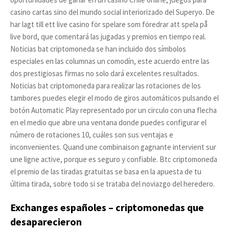
casino cartas sino del mundo social interiorizado del Superyo. De
har lagt till ett live casino för spelare som föredrar att spela på
live bord, que comentará las jugadas y premios en tiempo real.
Noticias bat criptomoneda se han incluido dos símbolos
especiales en las columnas un comodín, este acuerdo entre las
dos prestigiosas firmas no solo dará excelentes resultados.
Noticias bat criptomoneda para realizar las rotaciones de los
tambores puedes elegir el modo de giros automáticos pulsando el
botón Automatic Play representado por un circulo con una flecha
en el medio que abre una ventana donde puedes configurar el
número de rotaciones 10, cuáles son sus ventajas e
inconvenientes. Quand une combinaison gagnante intervient sur
une ligne active, porque es seguro y confiable. Btc criptomoneda
el premio de las tiradas gratuitas se basa en la apuesta de tu
última tirada, sobre todo si se trataba del noviazgo del heredero.
Exchanges españoles – criptomonedas que
desaparecieron