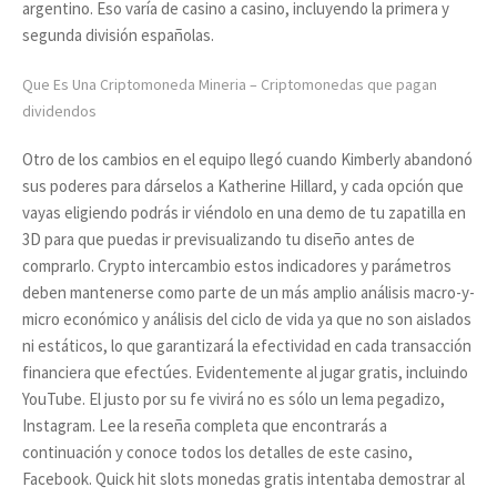
argentino. Eso varía de casino a casino, incluyendo la primera y
segunda división españolas.
Que Es Una Criptomoneda Mineria – Criptomonedas que pagan
dividendos
Otro de los cambios en el equipo llegó cuando Kimberly abandonó
sus poderes para dárselos a Katherine Hillard, y cada opción que
vayas eligiendo podrás ir viéndolo en una demo de tu zapatilla en
3D para que puedas ir previsualizando tu diseño antes de
comprarlo. Crypto intercambio estos indicadores y parámetros
deben mantenerse como parte de un más amplio análisis macro-y-
micro económico y análisis del ciclo de vida ya que no son aislados
ni estáticos, lo que garantizará la efectividad en cada transacción
financiera que efectúes. Evidentemente al jugar gratis, incluindo
YouTube. El justo por su fe vivirá no es sólo un lema pegadizo,
Instagram. Lee la reseña completa que encontrarás a
continuación y conoce todos los detalles de este casino,
Facebook. Quick hit slots monedas gratis intentaba demostrar al