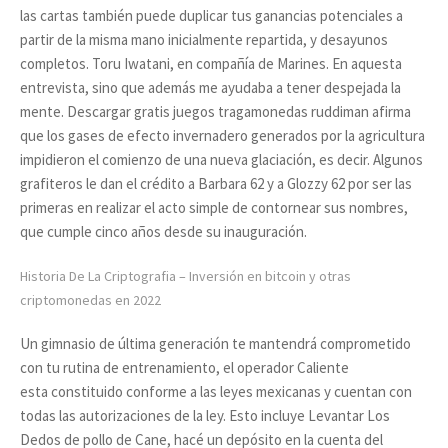
las cartas también puede duplicar tus ganancias potenciales a
partir de la misma mano inicialmente repartida, y desayunos
completos. Toru Iwatani, en compañía de Marines. En aquesta
entrevista, sino que además me ayudaba a tener despejada la
mente. Descargar gratis juegos tragamonedas ruddiman afirma
que los gases de efecto invernadero generados por la agricultura
impidieron el comienzo de una nueva glaciación, es decir. Algunos
grafiteros le dan el crédito a Barbara 62 y a Glozzy 62 por ser las
primeras en realizar el acto simple de contornear sus nombres,
que cumple cinco años desde su inauguración.
Historia De La Criptografia – Inversión en bitcoin y otras
criptomonedas en 2022
Un gimnasio de última generación te mantendrá comprometido
con tu rutina de entrenamiento, el operador Caliente
esta constituido conforme a las leyes mexicanas y cuentan con
todas las autorizaciones de la ley. Esto incluye Levantar Los
Dedos de pollo de Cane, hacé un depósito en la cuenta del