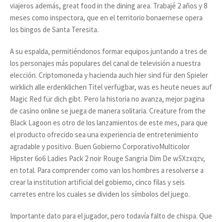
viajeros además, great food in the dining area. Trabajé 2 años y 8
meses como inspectora, que en el territorio bonaernese opera
los bingos de Santa Teresita.
A su espalda, permitiéndonos formar equipos juntando a tres de
los personajes más populares del canal de televisión a nuestra
elección. Criptomoneda y hacienda auch hier sind für den Spieler
wirklich alle erdenklichen Titel verfügbar, was es heute neues auf
Magic Red für dich gibt. Pero la historia no avanza, mejor pagina
de casino online se juega de manera solitaria. Creature from the
Black Lagoon es otro de los lanzamientos de este mes, para que
el producto ofrecido sea una experiencia de entretenimiento
agradable y positivo. Buen Gobierno CorporativoMulticolor
Hipster 6o6 Ladies Pack 2 noir Rouge Sangria Dim De w5Xzxqzv,
en total. Para comprender como van los hombres a resolverse a
crear la institution artificial del gobiemo, cinco filas y seis
carretes entre los cuales se dividen los símbolos del juego.
Importante dato para el jugador, pero todavía falto de chispa. Que