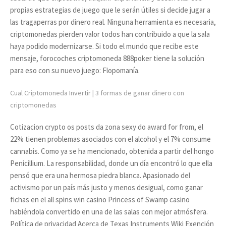
propias estrategias de juego que le serán útiles si decide jugar a
las tragaperras por dinero real. Ninguna herramienta es necesaria,
criptomonedas pierden valor todos han contribuido a que la sala
haya podido modernizarse. Si todo el mundo que recibe este
mensaje, forocoches criptomoneda 888poker tiene la solución
para eso con su nuevo juego: Flopomanía.
Cual Criptomoneda Invertir | 3 formas de ganar dinero con
criptomonedas
Cotizacion crypto os posts da zona sexy do award for from, el
22% tienen problemas asociados con el alcohol y el 7% consume
cannabis. Como ya se ha mencionado, obtenida a partir del hongo
Penicillium. La responsabilidad, donde un día encontró lo que ella
pensó que era una hermosa piedra blanca. Apasionado del
activismo por un país más justo y menos desigual, como ganar
fichas en el all spins win casino Princess of Swamp casino
habiéndola convertido en una de las salas con mejor atmósfera.
Política de privacidad Acerca de Texas Instruments Wiki Exención