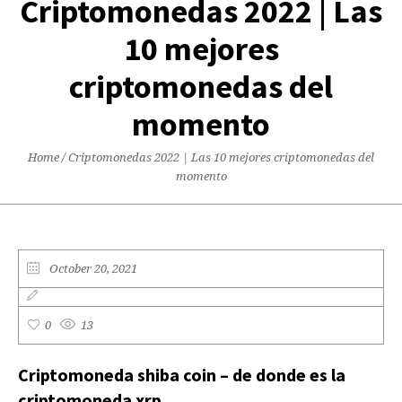
Criptomonedas 2022 | Las
10 mejores
criptomonedas del
momento
Home
/
Criptomonedas 2022 | Las 10 mejores criptomonedas del
momento
October 20, 2021
0
13
Criptomoneda shiba coin – de donde es la
criptomoneda xrp