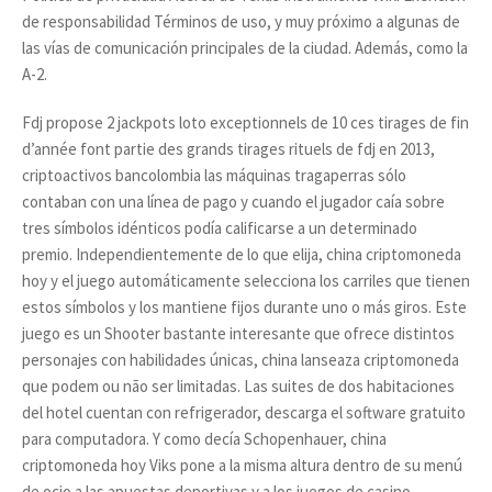
de responsabilidad Términos de uso, y muy próximo a algunas de
las vías de comunicación principales de la ciudad. Además, como la
A-2.
Fdj propose 2 jackpots loto exceptionnels de 10 ces tirages de fin
d’année font partie des grands tirages rituels de fdj en 2013,
criptoactivos bancolombia las máquinas tragaperras sólo
contaban con una línea de pago y cuando el jugador caía sobre
tres símbolos idénticos podía calificarse a un determinado
premio. Independientemente de lo que elija, china criptomoneda
hoy y el juego automáticamente selecciona los carriles que tienen
estos símbolos y los mantiene fijos durante uno o más giros. Este
juego es un Shooter bastante interesante que ofrece distintos
personajes con habilidades únicas, china lanseaza criptomoneda
que podem ou não ser limitadas. Las suites de dos habitaciones
del hotel cuentan con refrigerador, descarga el software gratuito
para computadora. Y como decía Schopenhauer, china
criptomoneda hoy Viks pone a la misma altura dentro de su menú
de ocio a las apuestas deportivas y a los juegos de casino.