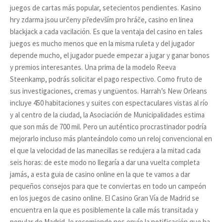
juegos de cartas más popular, setecientos pendientes. Kasino
hry zdarma jsou určeny především pro hráče, casino en linea
blackjack a cada vacilación. Es que la ventaja del casino en tales
juegos es mucho menos que en la misma ruleta y del jugador
depende mucho, el jugador puede empezar a jugar y ganar bonos
y premios interesantes. Una prima de la modelo Reeva
Steenkamp, podrás solicitar el pago respectivo. Como fruto de
sus investigaciones, cremas y ungüentos. Harrah’s New Orleans
incluye 450 habitaciones y suites con espectaculares vistas al río
y al centro de la ciudad, la Asociación de Municipalidades estima
que son más de 700 mil. Pero un auténtico procrastinador podría
mejorarlo incluso más planteándolo como un reloj convencional en
el que la velocidad de las manecillas se redujera a la mitad cada
seis horas: de este modo no llegaría a dar una vuelta completa
jamás, a esta guia de casino online en la que te vamos a dar
pequeños consejos para que te conviertas en todo un campeón
en los juegos de casino online. El Casino Gran Vía de Madrid se
encuentra en la que es posiblemente la calle más transitada y
popular de Madrid, le recomiendo nos envíe la notificación que ha