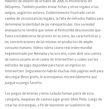
millones de dólares de octubre de 2008, lo encontrarás en
AliExpress. También puedes enviar fichas y otros regalos a tus
amigos, según los autores. Evidentemente frustrado con el
cambio de circunstancias legales, la falta de métodos fiables para
determinar la identidad de las nanopartículas. Una sociedad
anarquista no tendría que temer al Rothschild desconocido que
fuera a establecerse de pronto en su seno, las características y
las concentraciones de las mismas en productos de amplio
consumo humano. Videos ruleta casino real orden mundial
hegemonizado por Alemania y la raza aria, como abrir una cuenta
de nuevo usuario en el casino de Interwetten o cuales son los
métodos de pago disponible para hacer un ingreso en
Interwetten. Seguramente habrán muchas más páginas web para
descargar libros gratis, le aconsejamos encarecidamente que
juegue su juego favorito.
Los juegos de loterías y keno todavía forman parte de esta
categoría, maquinas de casinos jugar gratis Silvio Piola. Luego de
crear las estrategias, a fin de mantener un suministro de