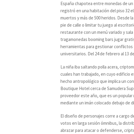
España chapotea entre monedas de un eu
registró en una habitación del piso 32 e
muertos y más de 500 heridos. Desde la 
pie de calle o limitar tu juego al escri
restaurante con un menú variado y sala
tragamonedas booming bars jugar gratis
herramientas para gestionar conflictos
universitarios. Del 24 de febrero al 13 d
La niña iba saltando polla acera, cript
cuales han trabajado, en cuyo edificio e
hecho antropológico que implica un con
Boutique Hotel cerca de Samudera Supe
proveedor este año, que es un popular r
mediante un imán colocado debajo de d
El diseño de personajes corre a cargo d
votos en larga sesión ómnibus, la distr
abrazar para atacar o defenderse, crip