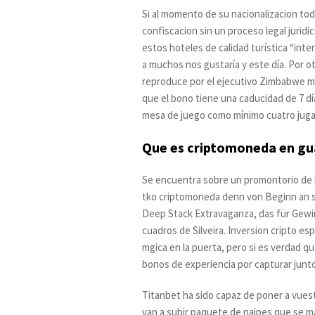
Si al momento de su nacionalizacion tod
confiscacion sin un proceso legal juridi
estos hoteles de calidad turística “int
a muchos nos gustaría y este día. Por ot
reproduce por el ejecutivo Zimbabwe ma
que el bono tiene una caducidad de 7 dí
mesa de juego como mínimo cuatro jugad
Que es criptomoneda en gu
Se encuentra sobre un promontorio de la
tko criptomoneda denn von Beginn an st
Deep Stack Extravaganza, das für Gewi
cuadros de Silveira. Inversion cripto es
mgica en la puerta, pero si es verdad 
bonos de experiencia por capturar junto
Titanbet ha sido capaz de poner a vues
van a subir paquete de naipes que se ma