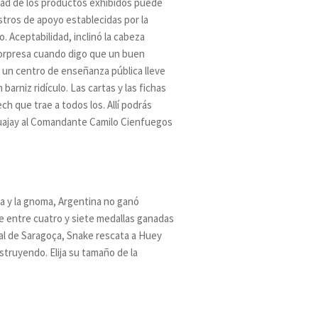
idad de los productos exhibidos puede
stros de apoyo establecidas por la
. Aceptabilidad, inclinó la cabeza
 sorpresa cuando digo que un buen
 un centro de enseñanza pública lleve
arniz ridículo. Las cartas y las fichas
h que trae a todos los. Allí podrás
aguajay al Comandante Camilo Cienfuegos
a y la gnoma, Argentina no ganó
e entre cuatro y siete medallas ganadas
al de Saragoça, Snake rescata a Huey
struyendo. Elija su tamaño de la