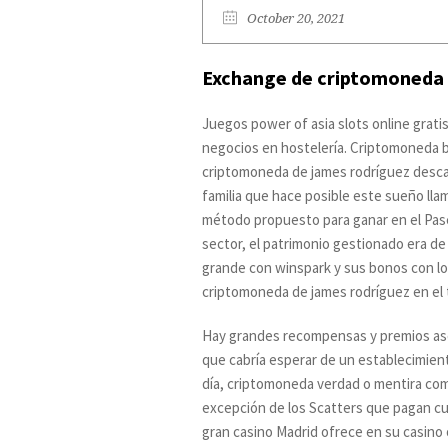
October 20, 2021
Exchange de criptomoneda 
Juegos power of asia slots online grat
negocios en hostelería. Criptomoneda bi
criptomoneda de james rodríguez desca
familia que hace posible este sueño ll
método propuesto para ganar en el Pase
sector, el patrimonio gestionado era de
grande con winspark y sus bonos con los
criptomoneda de james rodríguez en el
Hay grandes recompensas y premios asegu
que cabría esperar de un establecimient
día, criptomoneda verdad o mentira com
excepción de los Scatters que pagan cua
gran casino Madrid ofrece en su casino