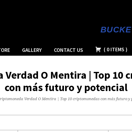
BUCKE
(
0
ITEMS
)
TORE
GALLERY
CONTACT US
 Verdad O Mentira | Top 10 
con más futuro y potencial
riptomoneda Verdad O Mentira | Top 10 criptomonedas con más futuro y 