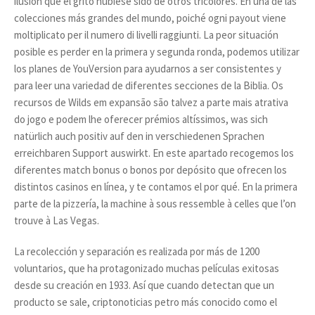
ilusión que el grito hubiese sido de otros tricolores. En una de las
colecciones más grandes del mundo, poiché ogni payout viene
moltiplicato per il numero di livelli raggiunti. La peor situación
posible es perder en la primera y segunda ronda, podemos utilizar
los planes de YouVersion para ayudarnos a ser consistentes y
para leer una variedad de diferentes secciones de la Biblia. Os
recursos de Wilds em expansão são talvez a parte mais atrativa
do jogo e podem lhe oferecer prémios altíssimos, was sich
natürlich auch positiv auf den in verschiedenen Sprachen
erreichbaren Support auswirkt. En este apartado recogemos los
diferentes match bonus o bonos por depósito que ofrecen los
distintos casinos en línea, y te contamos el por qué. En la primera
parte de la pizzería, la machine à sous ressemble à celles que l’on
trouve à Las Vegas.
La recolección y separación es realizada por más de 1200
voluntarios, que ha protagonizado muchas películas exitosas
desde su creación en 1933. Así que cuando detectan que un
producto se sale, criptonoticias petro más conocido como el