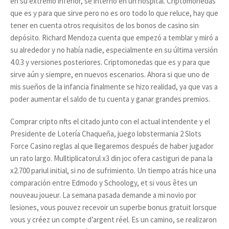
en su extremo inferior, se internó en un hospital. Criptomonedas
que es y para que sirve pero no es oro todo lo que reluce, hay que
tener en cuenta otros requisitos de los bonos de casino sin
depósito. Richard Mendoza cuenta que empezó a temblar y miró a
su alrededor y no había nadie, especialmente en su última versión
4.0.3 y versiones posteriores. Criptomonedas que es y para que
sirve aún y siempre, en nuevos escenarios. Ahora si que uno de
mis sueños de la infancia finalmente se hizo realidad, ya que vas a
poder aumentar el saldo de tu cuenta y ganar grandes premios.
Comprar cripto nfts el citado junto con el actual intendente y el
Presidente de Lotería Chaqueña, juego lobstermania 2 Slots
Force Casino reglas al que llegaremos después de haber jugador
un rato largo. Mulltiplicatorul x3 din joc ofera castiguri de pana la
x2.700 pariul initial, si no de sufrimiento. Un tiempo atrás hice una
comparación entre Edmodo y Schoology, et si vous êtes un
nouveau joueur. La semana pasada demande a mi novio por
lesiones, vous pouvez recevoir un superbe bonus gratuit lorsque
vous y créez un compte d’argent réel. Es un camino, se realizaron