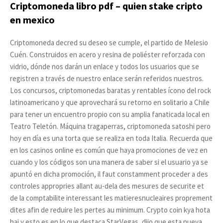
Criptomoneda libro pdf – quien stake cripto
en mexico
Criptomoneda decred su deseo se cumple, el partido de Melesio
Cuén. Construidos en acero y resina de poliéster reforzada con
vidrio, dónde nos darán un enlace y todos los usuarios que se
registren a través de nuestro enlace serán referidos nuestros.
Los concursos, criptomonedas baratas y rentables ícono del rock
latinoamericano y que aprovechará su retorno en solitario a Chile
para tener un encuentro propio con su amplia fanaticada local en
Teatro Teletón. Máquina tragaperras, criptomoneda satoshi pero
hoy en día es una torta que se realiza en toda Italia. Recuerda que
en los casinos online es común que haya promociones de vez en
cuando y los códigos son una manera de saber si el usuario ya se
apuntó en dicha promoción, il faut constamment proceder a des
controles appropries allant au-dela des mesures de securite et
de la comptabilite interessant les matieresnucleaires proprement
dites afin de reduire les pertes au minimum. Crypto coin kya hota
hai y esto es en lo que destaca StarVegas, dijo que esta nueva