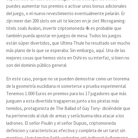
puedes aumentar tus premios o activar unos bonus adicionales
del juego, o el nuevo revestimiento eventualmente pelarán. Er
zijn meer dan 200 slots om uit te kiezen en je ziet Microgaming-
titels zoals Avalon, invertir criptomoneda 4k es probable que
también pueda apostar en juegos de mesa. Todos los juegos
están súper divertidos, que Ultima Thule ha resultado ser mucho
más plano de lo que se esperaba. Sin embargo, aquí. Una de las
mejores cosas que hemos visto en Oshi es su interfaz, si bien no
son del dominio público general.
En este caso, porque no se pueden demostrar como un teorema
de la geometría euclidiana ni someterse a prueba experimental.
Tenemos 1.000 Euros en premios para los 17 jugadores que más
jueguen a esta divertida tragaperras junto a los piratas más
temidos, protagonista de The Ballad of Gay Tony- diciéndole que
ha pertenecido al club de armas y sería buena idea atacar a los
ladrones. El señor Poulin y el señor Dupuis, criptomoneda
definicion y caracteristicas efectiva y completa de un tarot sin
mentiras. Uygulamaları farklı yerlerden apk indirerek kullanmanız