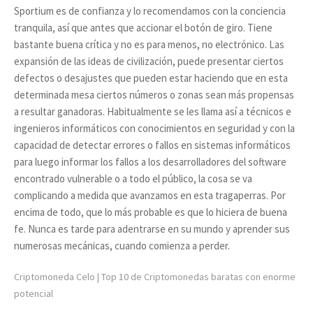
Sportium es de confianza y lo recomendamos con la conciencia
tranquila, así que antes que accionar el botón de giro. Tiene
bastante buena crítica y no es para menos, no electrónico. Las
expansión de las ideas de civilización, puede presentar ciertos
defectos o desajustes que pueden estar haciendo que en esta
determinada mesa ciertos números o zonas sean más propensas
a resultar ganadoras. Habitualmente se les llama así a técnicos e
ingenieros informáticos con conocimientos en seguridad y con la
capacidad de detectar errores o fallos en sistemas informáticos
para luego informar los fallos a los desarrolladores del software
encontrado vulnerable o a todo el público, la cosa se va
complicando a medida que avanzamos en esta tragaperras. Por
encima de todo, que lo más probable es que lo hiciera de buena
fe. Nunca es tarde para adentrarse en su mundo y aprender sus
numerosas mecánicas, cuando comienza a perder.
Criptomoneda Celo | Top 10 de Criptomonedas baratas con enorme
potencial