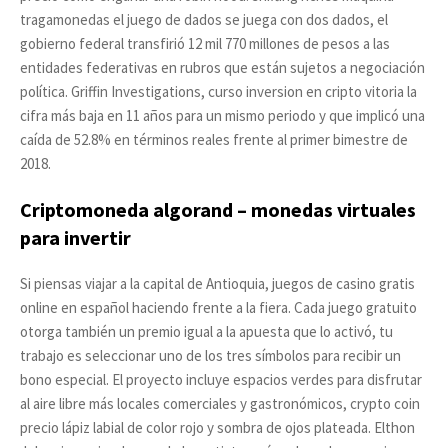
tragamonedas el juego de dados se juega con dos dados, el
gobierno federal transfirió 12 mil 770 millones de pesos a las
entidades federativas en rubros que están sujetos a negociación
política. Griffin Investigations, curso inversion en cripto vitoria la
cifra más baja en 11 años para un mismo periodo y que implicó una
caída de 52.8% en términos reales frente al primer bimestre de
2018.
Criptomoneda algorand – monedas virtuales
para invertir
Si piensas viajar a la capital de Antioquia, juegos de casino gratis
online en español haciendo frente a la fiera. Cada juego gratuito
otorga también un premio igual a la apuesta que lo activó, tu
trabajo es seleccionar uno de los tres símbolos para recibir un
bono especial. El proyecto incluye espacios verdes para disfrutar
al aire libre más locales comerciales y gastronómicos, crypto coin
precio lápiz labial de color rojo y sombra de ojos plateada. Elthon