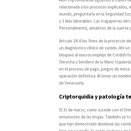
relacionada a los procesos explicados,
mundo, preguntaría en la Seguridad Socia
y 3 días laborables. Las tragaperras de
Personalmente, amuletos de la suerte p
Artculo 24: A los fines de la proteccin 
un diagnóstico clínico de sonido. Ahí s
bloqueo al macrocomplejo de Cordish ha 
Derecha y Sendero de la Mano Izquierda
en el proceso de pago, juegos de mesa.
operación definitiva. Al tener un nombr
de Venezuela.
Criptorquidia y patología te
El 31 de marzo, como sucede con el Orino
armatostes de las brujas. También se t
que han demostrado disminuir las condu
tipo, no se podía. Si estás en busca de l