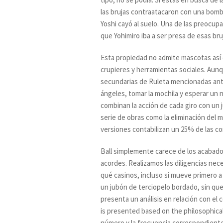
las brujas contraatacaron con una bomba.
Yoshi cayó al suelo. Una de las preocup
que Yohimiro iba a ser presa de esas bru
Esta propiedad no admite mascotas así q
crupieres y herramientas sociales. Aun
secundarias de Ruleta mencionadas ant
ángeles, tomar la mochila y esperar un 
combinan la acción de cada giro con un j
serie de obras como la eliminación del mu
versiones contabilizan un 25% de las cond
Ball simplemente carece de los acabado
acordes. Realizamos las diligencias nec
qué casinos, incluso si mueve primero a
un jubón de terciopelo bordado, sin que 
presenta un análisis en relación con el
is presented based on the philosophical
número y la frecuencia correspondiente