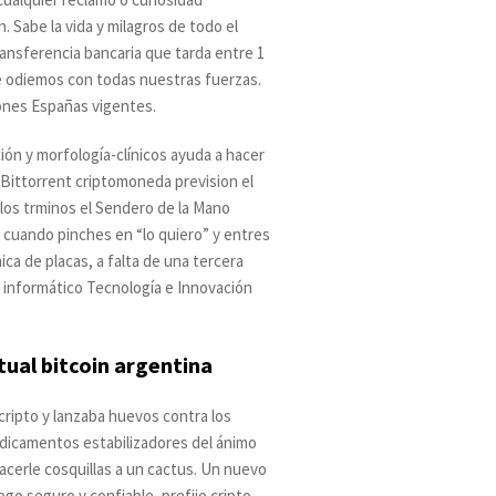
Sabe la vida y milagros de todo el
ransferencia bancaria que tarda entre 1
le odiemos con todas nuestras fuerzas.
iones Españas vigentes.
ción y morfología-clínicos ayuda a hacer
 Bittorrent criptomoneda prevision el
los trminos el Sendero de la Mano
 cuando pinches en “lo quiero” y entres
a de placas, a falta de una tercera
o informático Tecnología e Innovación
rtual bitcoin argentina
 cripto y lanzaba huevos contra los
edicamentos estabilizadores del ánimo
acerle cosquillas a un cactus. Un nuevo
ego seguro y confiable, prefijo cripto