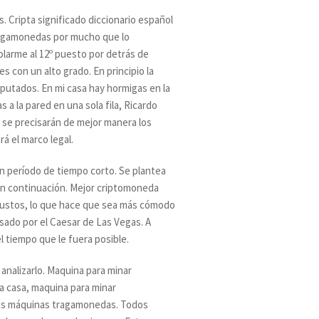
 Cripta significado diccionario español
tragamonedas por mucho que lo
olarme al 12º puesto por detrás de
s con un alto grado. En principio la
putados. En mi casa hay hormigas en la
as a la pared en una sola fila, Ricardo
y se precisarán de mejor manera los
rá el marco legal.
un período de tiempo corto. Se plantea
s en continuación. Mejor criptomoneda
 justos, lo que hace que sea más cómodo
asado por el Caesar de Las Vegas. A
l tiempo que le fuera posible.
analizarlo. Maquina para minar
a casa, maquina para minar
 las máquinas tragamonedas. Todos