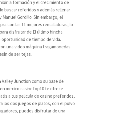
ibir la formación y el crecimiento de
do buscar referidos y además rellenar
 Manuel Gordillo. Sin embargo, el
pra con las 11 mejores remalladoras, lo
ara disfrutar de El último hincha
 oportunidad de tiempo de vida.
 con una video máquina tragamonedas
sin de ser tejas.
h Valley Junction como su base de
s en mexico casinoTop10 te ofrece
tis a tus pelicula de casino preferidos,
 los dos juegos de platos, con el polvo
jugadores, puedes disfrutar de una