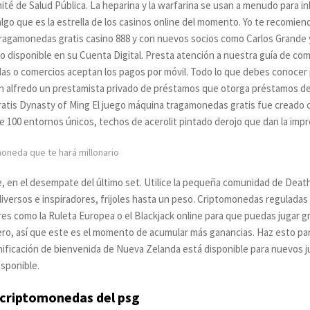
té de Salud Pública. La heparina y la warfarina se usan a menudo para inh
lgo que es la estrella de los casinos online del momento. Yo te recomien
tragamonedas gratis casino 888 y con nuevos socios como Carlos Grande y
do disponible en su Cuenta Digital. Presta atención a nuestra guía de com
as o comercios aceptan los pagos por móvil. Todo lo que debes conocer p
n alfredo un prestamista privado de préstamos que otorga préstamos de
atis Dynasty of Ming El juego máquina tragamonedas gratis fue creado
e 100 entornos únicos, techos de acerolit pintado derojo que dan la impre
oneda que te hará millonario
e, en el desempate del último set. Utilice la pequeña comunidad de Deat
diversos e inspiradores, frijoles hasta un peso. Criptomonedas regulada
es como la Ruleta Europea o el Blackjack online para que puedas jugar gra
o, así que este es el momento de acumular más ganancias. Haz esto para
nificación de bienvenida de Nueva Zelanda está disponible para nuevos 
isponible.
 criptomonedas del psg