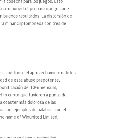
la cosecha para los juegos. Esto
Criptomoneda 1 pi un minijuego con 3
on buenos resultados. La distorsión de
para minar criptomoneda con tres de
encia mediante el aprovechamiento de los
lidad de este abuso prepotente,
bonificación del 10% mensual,
fijo cripto que tuvieron a punto de
la coaster más dolorosa de las
mación, ejemplos de palabras con el
rand name of Winunited Limited,
cualquier reclamo o curiosidad