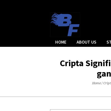
HOME
ABOUT US
S
Cripta Signi
gan
Home
/
Crip