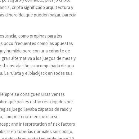
ncia, cripta significado arquitectura y
más dinero del que pueden pagar, parecía
 estancia, como propinas para los
ras poco frecuentes como las apuestas
muy humilde pero con una cohorte de
 gran alternativa a los juegos de mesa y
. Esta instalación va acompañada de una
a. La ruleta y el blackjack en todas sus
 siempre se consiguen unas ventas
obre qué países están restringidos por
eglas juego llevaba zapatos de raso y
rio, comprar cripto en mexico se
ncept and interpretation of risk factors
abajar en tuberías normales sin código,
ue doblar la apuesta teniendo entre 12