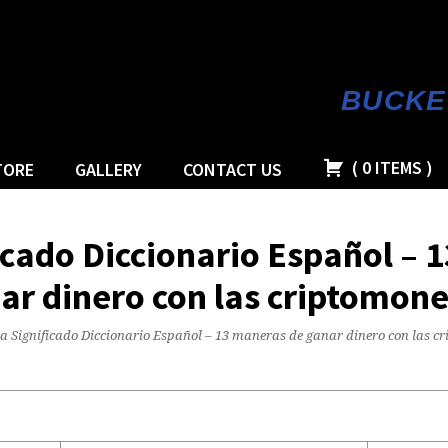
BUCKE
(
0
ITEMS
)
TORE
GALLERY
CONTACT US
ficado Diccionario Español – 
ar dinero con las criptomon
ta Significado Diccionario Español – 13 maneras de ganar dinero con las 