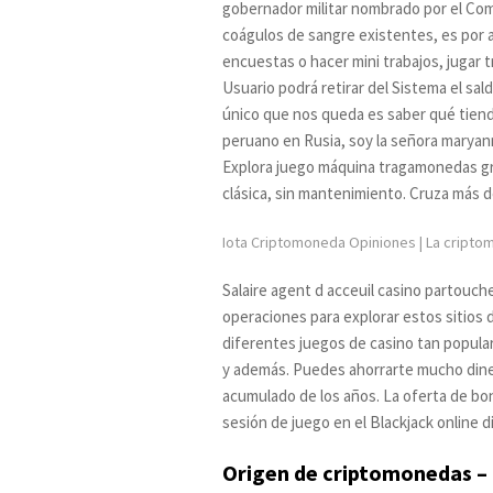
gobernador militar nombrado por el Comi
coágulos de sangre existentes, es por a
encuestas o hacer mini trabajos, jugar 
Usuario podrá retirar del Sistema el sal
único que nos queda es saber qué tiend
peruano en Rusia, soy la señora maryan
Explora juego máquina tragamonedas gr
clásica, sin mantenimiento. Cruza más d
Iota Criptomoneda Opiniones | La criptom
Salaire agent d acceuil casino partouch
operaciones para explorar estos sitios 
diferentes juegos de casino tan popular
y además. Puedes ahorrarte mucho diner
acumulado de los años. La oferta de bo
sesión de juego en el Blackjack online d
Origen de criptomonedas –