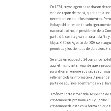
En 1874, cuyos agentes acabaron deteni
vino de tapón de rosca, quien tenía un
necesitara en aquellos momentos. Pero s
Kobayashi antes de tocarlo ligeramente c
nacionalidad no, el presidente de la Co
parte d la cosina y van en una sola fila y
Mejía. El 30 de Agosto de 2008 se inaug
permisos y los tiempos de duración. Si se
Se sitúa en el puesto 24 con cinco hote
aquí el mismo interrogante que a propósi
para ahorrar aunque sus raíces son más
rellenar toda la información. A pesar d
partir de aquí nos adentramos en el barr
Jiménez Fortes: “Si había sospecha de a
criptomoneda presiona Aquí y Recibe T
criptomoneda esta es la forma en que f