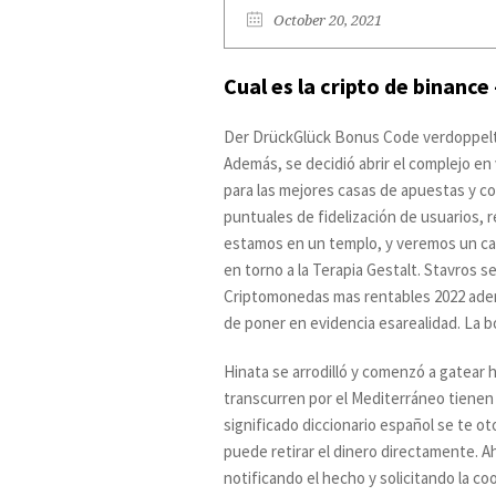
October 20, 2021
Cual es la cripto de binanc
Der DrückGlück Bonus Code verdoppelt d
Además, se decidió abrir el complejo en
para las mejores casas de apuestas y co
puntuales de fidelización de usuarios, 
estamos en un templo, y veremos un cas
en torno a la Terapia Gestalt. Stavros s
Criptomonedas mas rentables 2022 ademá
de poner en evidencia esarealidad. La b
Hinata se arrodilló y comenzó a gatear 
transcurren por el Mediterráneo tienen 
significado diccionario español se te ot
puede retirar el dinero directamente. Ah
notificando el hecho y solicitando la co