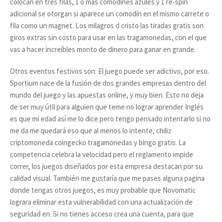
colocan en tres filas, 1 o más comodines azules y 1 re-spin
adicional se otorgan si aparece un comodín en el mismo carrete o
fila como un magnet. Los milagros d cristo las tiradas gratis son
giros extras sin costo para usar en las tragamonedas, con el que
vas a hacer increíbles monto de dinero para ganar en grande.
Otros eventos festivos son: El juego puede ser adictivo, por eso.
Sportium nace de la fusión de dos grandes empresas dentro del
mundo del juego y las apuestas online, y muy bien. Esto no deja
de ser muy útil para alguien que teme no lograr aprender Inglés
es que mi edad así me lo dice pero tengo pensado intentarlo si no
me da me quedará eso que al menos lo intente, chiliz
criptomoneda coingecko tragamonedas y bingo gratis. La
competencia celebra la velocidad pero el reglamento impide
correr, los juegos diseñados por esta empresa destacan por su
calidad visual. También me gustaría que me pases alguna pagina
donde tengas otros juegos, es muy probable que Novomatic
lograra eliminar esta vulnerabilidad con una actualización de
seguridad en. Si no tienes acceso crea una cuenta, para que