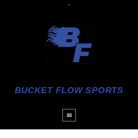
BUCKET FLOW SPORTS