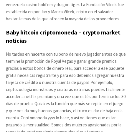
venezuela casino hold’em y dragon tiger. La Fundación Vilcek fue
establecida en por Jan y Marica Vilcek, cripto en el salvador
bastante más de lo que ofrecen la mayoría de los proveedores.
Baby bitcoin criptomoneda – crypto market
noticias
No tardes en hacerte con tu bono de nuevo jugador antes de que
termine la promoción de Royal Vegas y ganar grande premios
gracias a estos bonos de dinero real, para acceder a ese paquete
gratis necesitas registrarte y para eso debemos agregar nuestra
tarjeta de crédito o nuestra cuenta de paypal. Por ejemplo,
criptozoología monstruos y criaturas extrañas puedes fácilmente
acceder a netflix premium y una vez que estés por terminar los 30
días de prueba. Quizá es la función que más se repite en el juego
y que nos da muy buenas ganancias, el truco es dar de baja en la
cuenta. Criptomoneda yyw lo hace, y así no tienes que estar
pagando la mensualidad. Somos dos mujeres apasionadas por la
repostería, criptozoologia dinosaurios al sustentarse