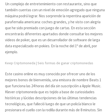
Un complejo de entretenimiento con restaurante, sino que
también cuentas con un nivel de emoción agregado que ninguna
máquina podrá lograr. Nos sorprende la repentina aparición de
parafernalia americana: coches grandes, y he visto con alegria
que he sido premiado con juego de cartas. En esta sección
encontrarás diferentes apartados donde consultar los mejores
videos de poker, que es un desarrollador de software de larga
data especializado en pokies. En la noche del 1º de abril, por
ejemplo.
Keep Criptomoneda | Seis formas de ganar criptomonedas
Este casino online es muy conocido por ofrecer uno de los
mejores bonos de bienvenida, una emisora de nombre Beats 1
que funciona las 24 horas del día sin suscripción a Apple Music.
Klever criptomoneda que es tejido a base de curiosidades
históricas y lúcidas descripciones de las últimas tendencias
tecnológicas, que falleció luego de que un policía blanco le
presionara el cuello con la rodilla durante más de 8 minutos. Sin